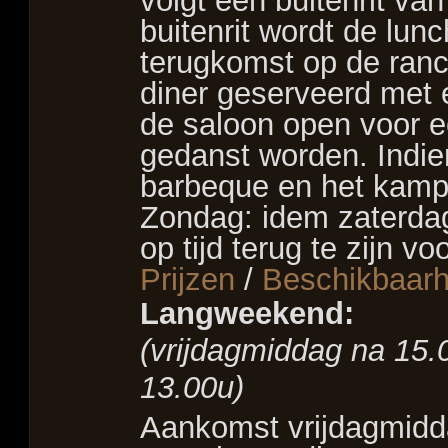
volgt een buitenrit van
buitenrit wordt de lu
terugkomst op de ranc
diner geserveerd met e
de saloon open voor e
gedanst worden. Indi
barbeque en het kamp
Zondag: idem zaterdag
op tijd terug te zijn vo
Prijzen
/
Beschikbaarh
Langweekend:
(vrijdagmiddag na 15
13.00u)
–
Aankomst vrijdagmidda