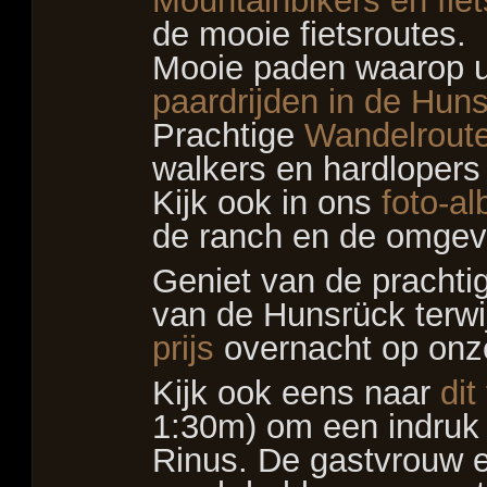
Mountainbikers en fiet
de mooie fietsroutes.
Mooie paden waarop u t
paardrijden in de Huns
Prachtige
Wandelrout
walkers en hardlopers
Kijk ook in ons
foto-a
de ranch en de omgev
Geniet van de prachti
van de Hunsrück terwij
prijs
overnacht op onz
Kijk ook eens naar
dit
1:30m) om een indruk t
Rinus. De gastvrouw 